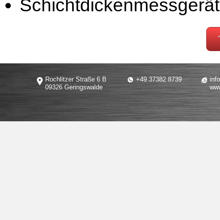
Schichtdickenmessgerät
Rochlitzer Straße 6 B
+49 37382 8739
inf
09326 Geringswalde
www