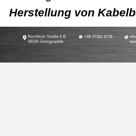
Herstellung von Kabelb
Rochlitzer Straße 6 B
+49 37382 8739
inf
09326 Geringswalde
www